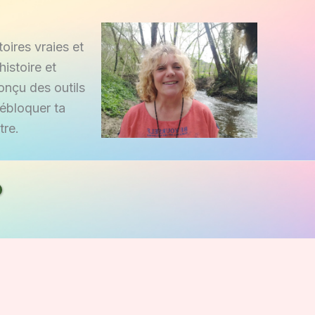
oires vraies et
istoire et
onçu des outils
débloquer ta
tre.