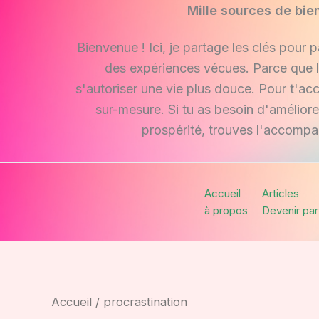
Aller
Mille sources de bie
au
Bienvenue ! Ici, je partage les clés pour 
contenu
des expériences vécues. Parce que l
s'autoriser une vie plus douce. Pour t'a
sur-mesure. Si tu as besoin d'amélior
prospérité, trouves l'accompa
Accueil
Articles
à propos
Devenir par
Accueil
/ procrastination