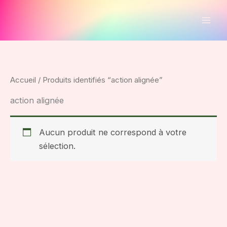
Aller
au
contenu
Accueil
/ Produits identifiés “action alignée”
action alignée
Aucun produit ne correspond à votre
sélection.