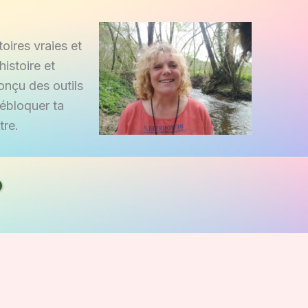
oires vraies et
istoire et
onçu des outils
débloquer ta
tre.