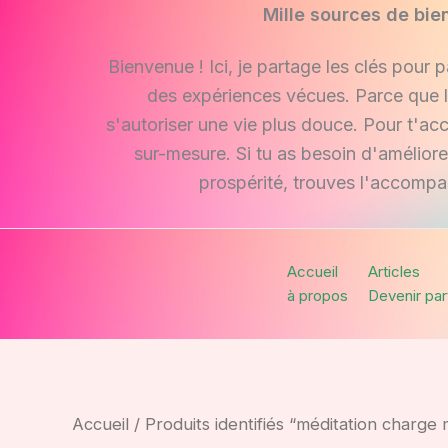
Aller
Mille sources de bie
au
Bienvenue ! Ici, je partage les clés pour 
contenu
des expériences vécues. Parce que l
s'autoriser une vie plus douce. Pour t'a
sur-mesure. Si tu as besoin d'amélior
prospérité, trouves l'accompa
Accueil
Articles
à propos
Devenir par
Accueil
/ Produits identifiés “méditation charge