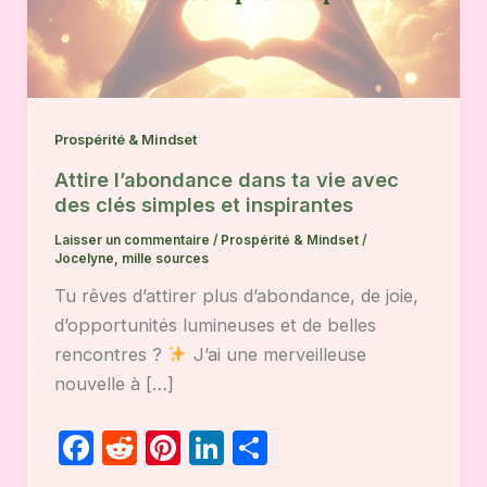
Prospérité & Mindset
Attire l’abondance dans ta vie avec
des clés simples et inspirantes
Laisser un commentaire
/
Prospérité & Mindset
/
Jocelyne, mille sources
Tu rêves d’attirer plus d’abondance, de joie,
d’opportunités lumineuses et de belles
rencontres ?
J’ai une merveilleuse
nouvelle à […]
F
R
Pi
Li
P
a
e
nt
n
ar