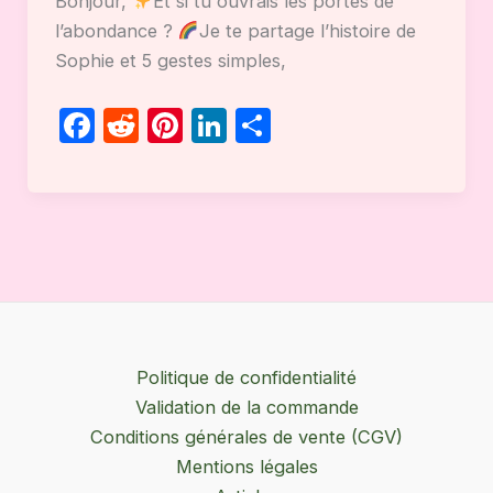
Bonjour,
Et si tu ouvrais les portes de
l’abondance ?
Je te partage l’histoire de
Sophie et 5 gestes simples,
F
R
Pi
Li
P
a
e
nt
n
ar
c
d
er
k
ta
e
di
e
e
g
b
t
st
dI
er
o
n
o
k
Politique de confidentialité
Validation de la commande
Conditions générales de vente (CGV)
Mentions légales