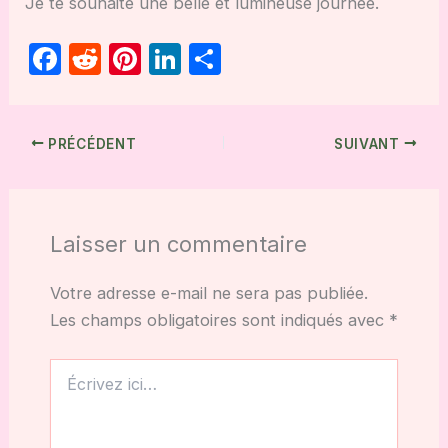
Je te souhaite une belle et lumineuse journée.
F
R
Pi
Li
P
a
e
nt
n
ar
c
d
er
k
ta
e
di
e
e
g
PRÉCÉDENT
SUIVANT
b
t
st
dI
er
o
n
o
Laisser un commentaire
k
Votre adresse e-mail ne sera pas publiée.
Les champs obligatoires sont indiqués avec
*
Écrivez
ici…