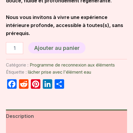
douce, fluide et profondément régénérante
.
Nous vous invitons à vivre une expérience
intérieure profonde, accessible à tou
tes(s)
, sans
prérequis.
quantité
Ajouter au panier
de
Du
lâcher
Catégorie :
Programme de reconnexion aux éléments
prise
Étiquette :
lâcher prise avec l'élément eau
à
la
Facebook
Reddit
Pinterest
LinkedIn
Partager
clarté
avec
l'élément
eau
Description
Avis (0)