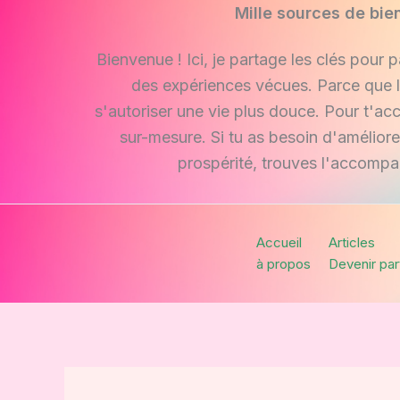
Aller
Mille sources de bie
au
Bienvenue ! Ici, je partage les clés pour 
contenu
des expériences vécues. Parce que l
s'autoriser une vie plus douce. Pour t'a
sur-mesure. Si tu as besoin d'amélior
prospérité, trouves l'accompa
Accueil
Articles
à propos
Devenir par