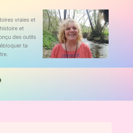
oires vraies et
istoire et
onçu des outils
débloquer ta
tre.